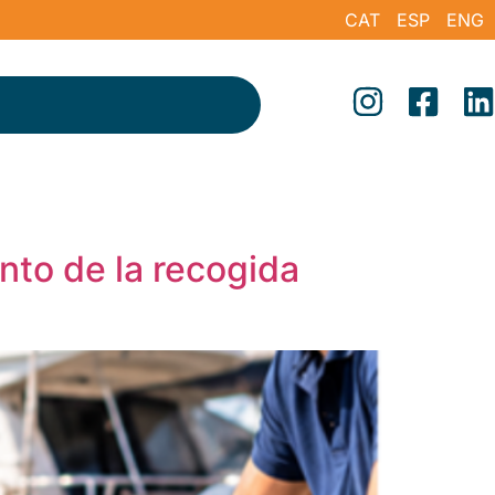
CAT
ESP
ENG
nto de la recogida