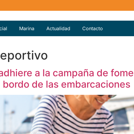
ial
Marina
Actualidad
Contacto
eportivo
adhiere a la campaña de fome
a bordo de las embarcaciones