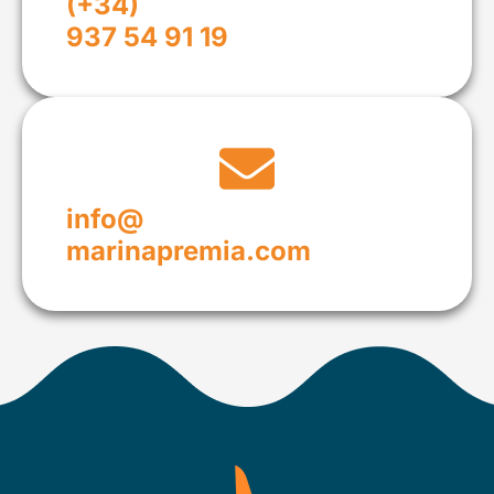
(+34)
937 54 91 19
info@
marinapremia.com​