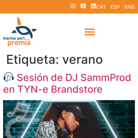
CAT
ESP
ENG
Etiqueta:
verano
Sesión de DJ SammProd
en TYN-e Brandstore