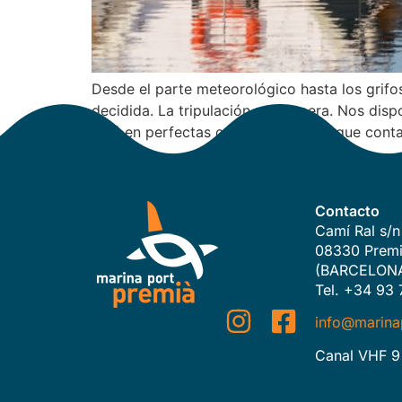
Desde el parte meteorológico hasta los grif
decidida. La tripulación nos espera. Nos dis
está en perfectas condiciones y de que con
Contacto
Camí Ral s/n
08330 Premi
(BARCELON
Tel. +34 93 
info@marina
Canal VHF 9