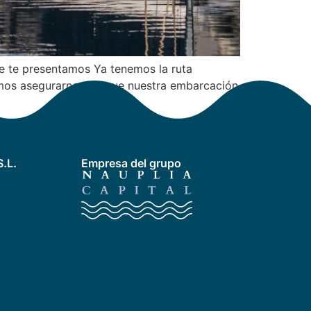
ue te presentamos Ya tenemos la ruta
bemos asegurarnos de que nuestra embarcación
.L.
Empresa del grupo