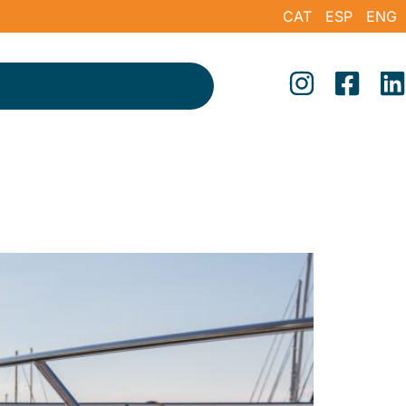
CAT
ESP
ENG