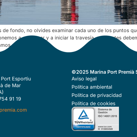
os de fondo, no olvides examinar cada uno de los puntos q
ponemos a embarcar y a iniciar la travesía, pero antes de
tamos con […]
©2025 Marina Port Premià S
 Port Esportiu
Aviso legal
à de Mar
Política ambiental
A)
Política de privacidad
754 91 19
Política de cookies
premia.com