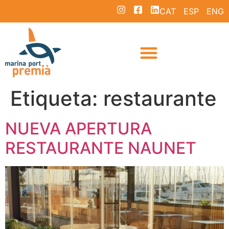
CAT
ESP
ENG
Etiqueta:
restaurante
NUEVA APERTURA
RESTAURANTE NAUNET