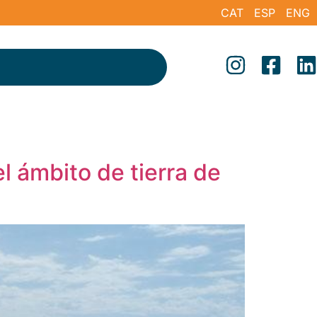
CAT
ESP
ENG
l ámbito de tierra de