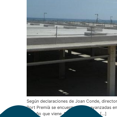
Según declaraciones de Joan Conde, director 
Port Premià se encuentran muy avanzadas en s
del año que viene. En este momento […]