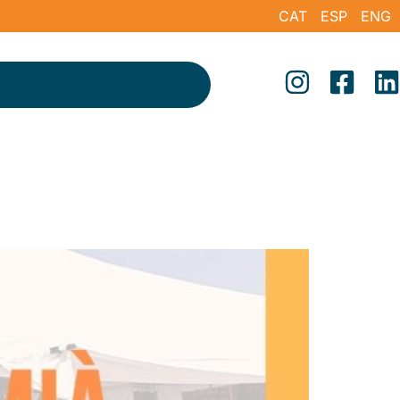
CAT
ESP
ENG