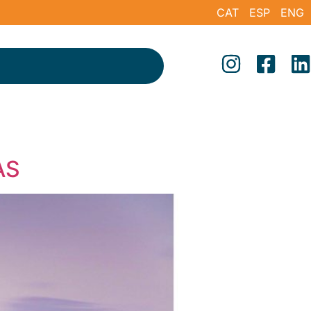
CAT
ESP
ENG
AS