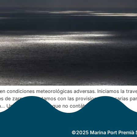
 en condiciones meteorológicas adversas. Iniciamos la tra
es de zarpar y contamos con las provisiones necesarias pa
a… Un temporal con el que no contábamos. […]
©2025 Marina Port Premià S