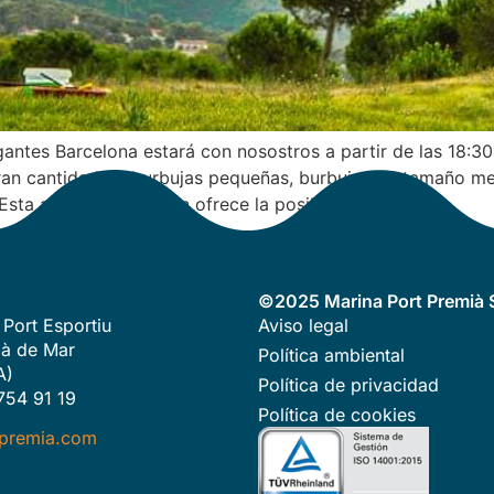
antes Barcelona estará con nosostros a partir de las 18:3
ran cantidad de burbujas pequeñas, burbujas de tamaño med
sta actividad también ofrece la posibilidad […]
©2025 Marina Port Premià S
 Port Esportiu
Aviso legal
à de Mar
Política ambiental
A)
Política de privacidad
754 91 19
Política de cookies
premia.com