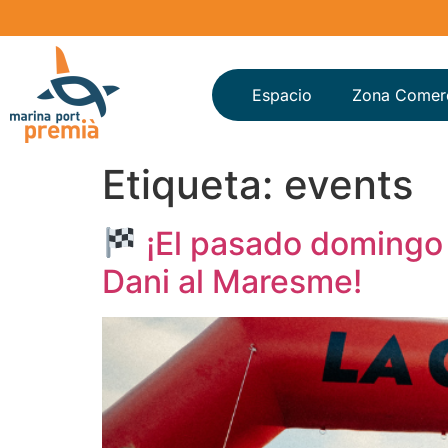
Espacio
Zona Comerc
Etiqueta:
events
¡El pasado domingo 
Dani al Maresme!