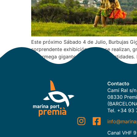
Este próximo Sábado 4 de Julio, Burbujas Gig
sorprendente exhibición donde se realizan, g
supermega gigantes, también en cantidades. E
Contacto
Camí Ral s/n
08330 Premi
(BARCELON
Tel. +34 93 
info@marina
Canal VHF 9