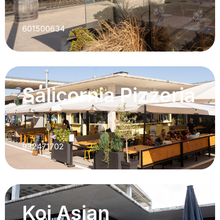
601500634
Salicornia Pizzeria
932471702
Koi Asian