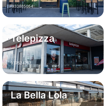
933885054
Telepizza
937524767
La Bella Lola