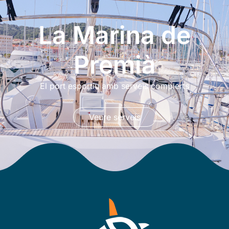
La Marina de
Premià
El port esportiu amb serveis complerts
Veure serveis