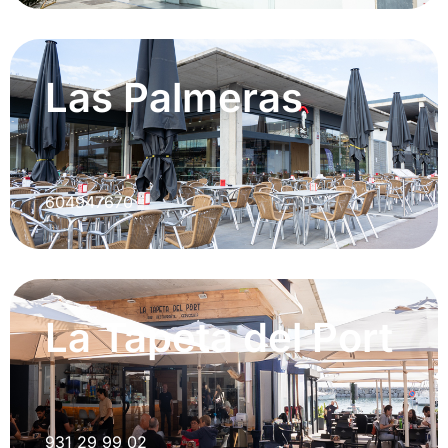
Las Palmeras
604947670
La Tapeta del Port
931 29 99 02