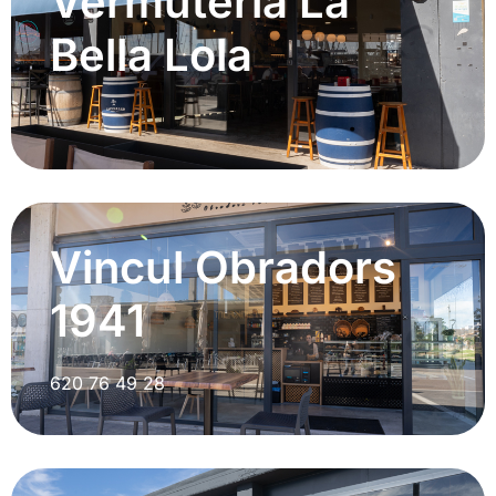
Vermuteria La
Bella Lola
Vincul Obradors
1941
620 76 49 28