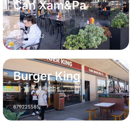
Can Xam&Pa
933 52 05 32
Burger King
679225585