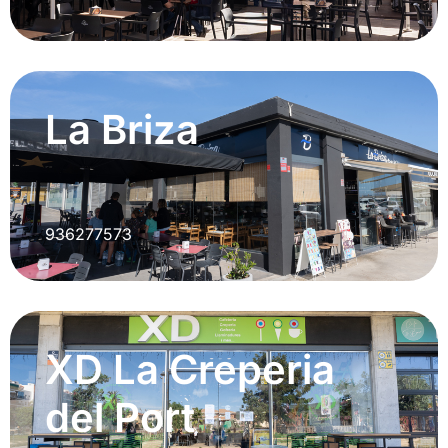
La Briza
936277573
XD La Creperia
del Port