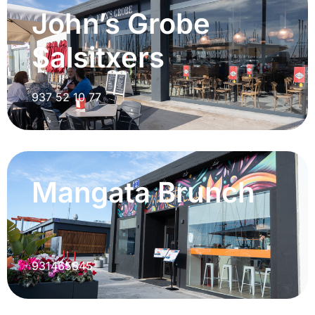
John’s Grobe
Salsitxers
937 52 10 77
Mangata Brunch
931465845