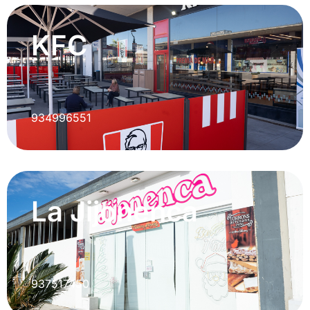
KFC
934996551
La Jijonenca
937517450