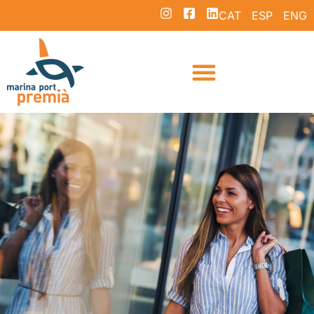
CAT
ESP
ENG