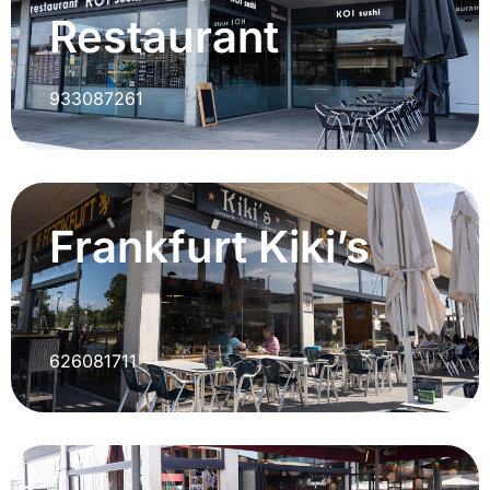
Restaurant
933087261
Frankfurt Kiki’s
626081711