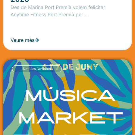
Des de Marina Port Premià volem felicitar
Anytime Fitness Port Premià per …
Veure més
Notícies
,
Novetats