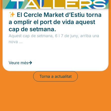
El Cercle Market d’Estiu torna
a omplir el port de vida aquest
cap de setmana.
Aquest cap de setmana, 6 i 7 de juny, arriba una
nova …
Veure més
Torna a actualitat