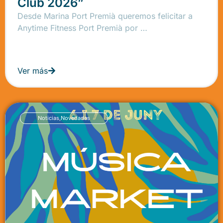
Club 2026”
Desde Marina Port Premià queremos felicitar a
Anytime Fitness Port Premià por …
Ver más
Noticias
,
Novedades