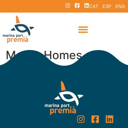
CAT
ESP
ENG
Maher Homes