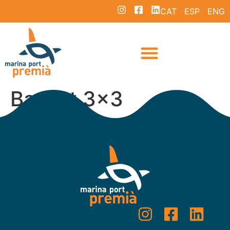
CAT
ESP
ENG
Basket 3×3