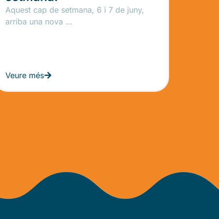
Aquest cap de setmana, 6 i 7 de juny,
arriba una nova …
Veure més