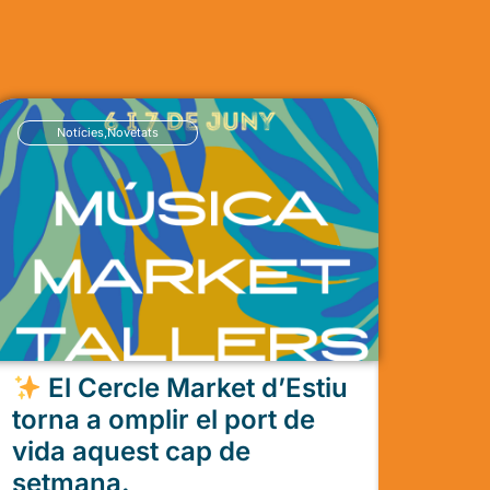
Notícies
,
Novetats
El Cercle Market d’Estiu
torna a omplir el port de
vida aquest cap de
setmana.