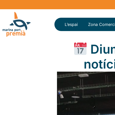
L’espai
Zona Comerci
Diu
notíc