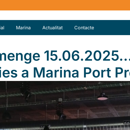
al
Marina
Actualitat
Contacte
menge 15.06.2025…
ies a Marina Port P