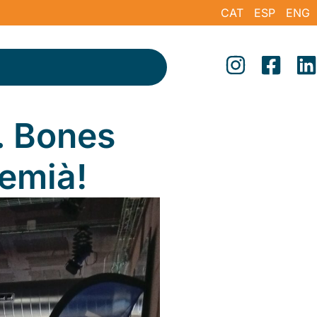
CAT
ESP
ENG
 Bones
remià!