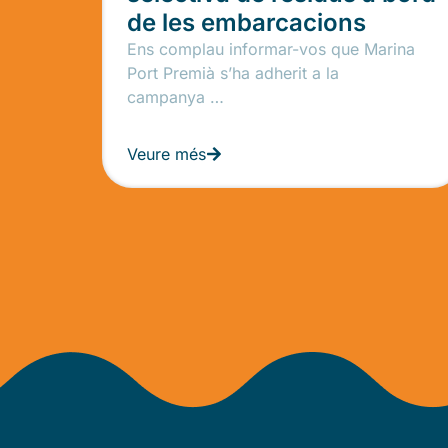
de les embarcacions
Ens complau informar-vos que Marina
Port Premià s’ha adherit a la
campanya …
Veure més