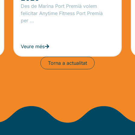
Des de Marina Port Premià volem
felicitar Anytime Fitness Port Premià
per …
Veure més
Torna a actualitat