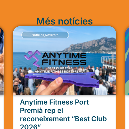
Més notícies
Notícies
,
Novetats
Anytime Fitness Port
Premià rep el
reconeixement “Best Club
2026”