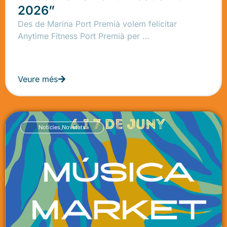
2026”
Des de Marina Port Premià volem felicitar
Anytime Fitness Port Premià per …
Veure més
Notícies
,
Novetats