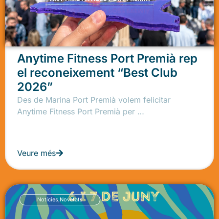
Anytime Fitness Port Premià rep
el reconeixement “Best Club
2026”
Des de Marina Port Premià volem felicitar
Anytime Fitness Port Premià per …
Veure més
Notícies
,
Novetats