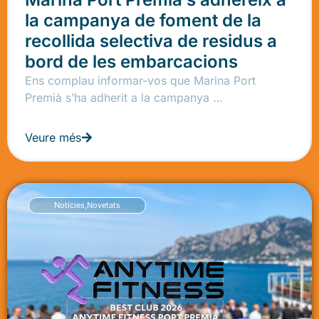
la campanya de foment de la
recollida selectiva de residus a
bord de les embarcacions
Ens complau informar-vos que Marina Port
Premià s’ha adherit a la campanya …
Veure més
Notícies
,
Novetats