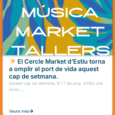
El Cercle Market d’Estiu torna
a omplir el port de vida aquest
cap de setmana.
Aquest cap de setmana, 6 i 7 de juny, arriba una
nova …
Veure més