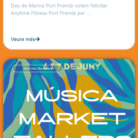
Des de Marina Port Premià volem felicitar
Anytime Fitness Port Premià per …
Veure més
Notícies
,
Novetats