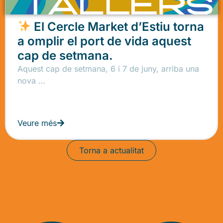
El Cercle Market d’Estiu torna
a omplir el port de vida aquest
cap de setmana.
Aquest cap de setmana, 6 i 7 de juny, arriba una
nova …
Veure més
Torna a actualitat